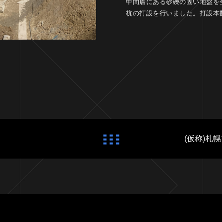
中間層にある砂礫の固い地盤を
杭の打設を行いました。打設本数：
(仮称)札