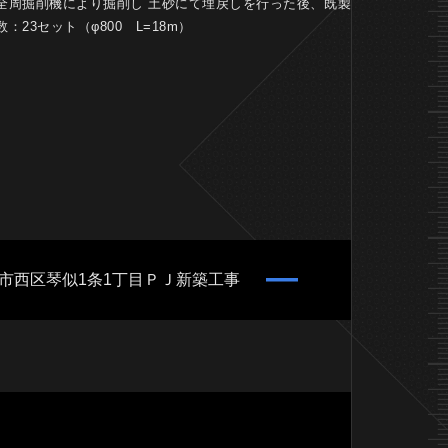
全周掘削機により掘削し 土砂にて埋戻しを行った後、既製
23セット（φ800 L=18m）
幌市西区琴似1条1丁目ＰＪ新築工事